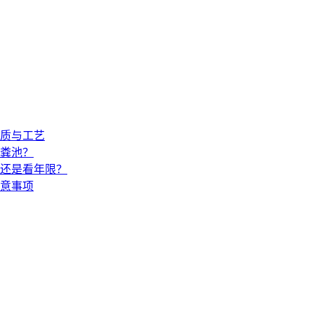
材质与工艺
粪池？
还是看年限？
意事项