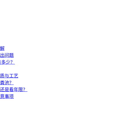
解
出问题
差多少？
材质与工艺
粪池？
还是看年限？
意事项