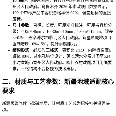
10-50m³
，偏差≤±3%，有效容积≥标称容积 95%宣城市宣
州区人民政府。乌鲁木齐 2026 年市政项目数据显示，
100 个中标产品中容积合格率仅 92%，偏差超标的直接
废标。
尺寸参数
：直径、长度、壁厚精准标注，壁厚按容积分
级：≤10m³≥8mm，10-30m³≥10mm，≥30m³≥12mm，误差
≤±0.5mm巴彦淖尔市临河区人民政府。新疆盐碱地项目
强制增厚 10%-15%，提升耐腐能力。
结构形式
：必须为
三格式
，容积比 2:1:3，内隔板强度≥
罐体 80%，过水孔错位设计，延长污水停留时间至≥24
小时宣城市宣州区人民政府。喀什农村改厕项目明确要
求，三格结构不合格视为技术废标。
二、材质与工艺参数：新疆地域适配核心
要求
新疆极端气候与盐碱地质，让材质工艺成为招投标关键否决
项。