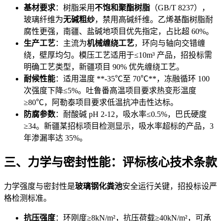
基材要求
：树脂采用
不饱和聚酯树脂
（GB/T 8237），
玻璃纤维为
无碱粗纱
，禁用高碱纤维。乙烯基酯树脂耐
腐性更强，南疆、盐碱地项目优先指定，占比超 60%。
生产工艺
：主流为
机械缠绕工艺
，环向与轴向交错缠
绕，壁厚均匀。模压工艺适用于≤10m³ 产品，招投标需
明确工艺类型，新疆项目 90% 优先缠绕工艺。
耐候性能
：适用温度 **-35℃至 70℃**，冻融循环 100
次强度下降≤5%。吐鲁番高温项目要求热变形温度
≥80℃，阿勒泰项目要求低温抗冲击性达标。
防腐参数
：耐酸碱 pH 2-12，吸水率≤0.5%，巴氏硬度
≥34。新疆某招标项目检测显示，吸水率超标的产品，3
年渗漏率达 35%。
三、力学与密封性能：评标核心技术条款
力学强度与密封性是
玻璃钢化粪池
安全运行关键，招投标设严
格检测标准。
抗压强度
：环刚度≥8kN/m²，抗压荷载≥40kN/m²，可承