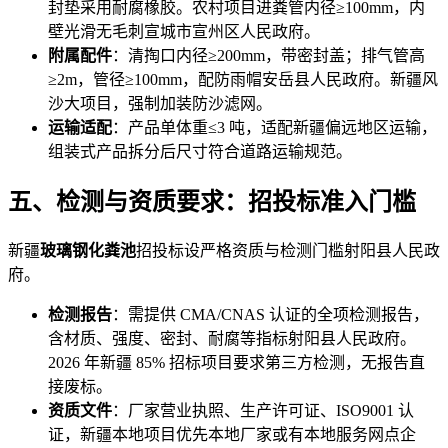
封垫采用耐腐橡胶。农村项目进粪管内径≥100mm，内
壁光滑无毛刺宣城市宣州区人民政府。
附属配件
：清掏口内径≥200mm，带密封盖；排气管高
≥2m，管径≥100mm，配防雨帽安岳县人民政府。新疆风
沙大项目，强制加装防沙滤网。
运输适配
：产品单体重≤3 吨，适配新疆偏远地区运输，
组装式产品拆分后尺寸符合道路运输规范。
五、检测与资质要求：招投标准入门槛
新疆
玻璃钢化粪池
招投标设严格资质与检测门槛射阳县人民政
府。
检测报告
：需提供 CMA/CNAS 认证的全项检测报告，
含材质、强度、密封、耐腐等指标射阳县人民政府。
2026 年新疆 85% 招标项目要求第三方检测，无报告直
接废标。
资质文件
：厂家营业执照、生产许可证、ISO9001 认
证，新疆本地项目优先本地厂家或有本地服务网点企