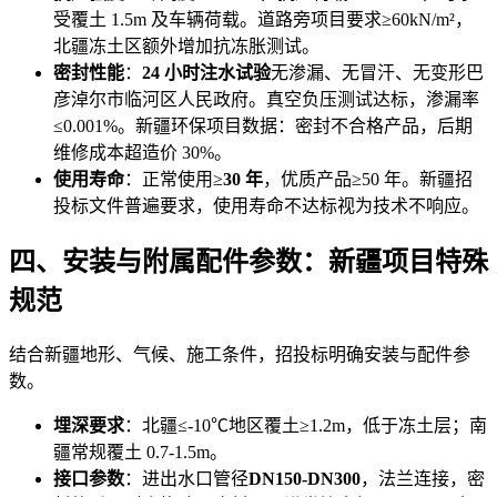
受覆土 1.5m 及车辆荷载。道路旁项目要求≥60kN/m²，
北疆冻土区额外增加抗冻胀测试。
密封性能
：
24 小时注水试验
无渗漏、无冒汗、无变形巴
彦淖尔市临河区人民政府。真空负压测试达标，渗漏率
≤0.001%。新疆环保项目数据：密封不合格产品，后期
维修成本超造价 30%。
使用寿命
：正常使用≥
30 年
，优质产品≥50 年。新疆招
投标文件普遍要求，使用寿命不达标视为技术不响应。
四、安装与附属配件参数：新疆项目特殊
规范
结合新疆地形、气候、施工条件，招投标明确安装与配件参
数。
埋深要求
：北疆≤-10℃地区覆土≥1.2m，低于冻土层；南
疆常规覆土 0.7-1.5m。
接口参数
：进出水口管径
DN150-DN300
，法兰连接，密