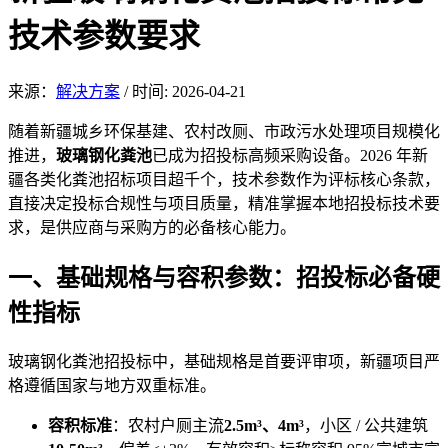
技术参数要求
来源：
解决方案
/
时间: 2026-04-21
随着新疆城乡环保基
建、农村改厕、市政污
水处理项目规模化
推进，
玻璃钢化粪池
已成为招投标高频采购设备。2
026 年新
疆各类化粪池招标项目超千个，技术参数作为评标核心条款，
直接决定投标合规性与项目质量，精准掌握本地招投标技术要
求，是供应商与采购方的必备核心能力。
一、基础规格与容积参数：招投标必备硬
性指
标
玻璃钢化粪池招投标中，基
础规格是首要评审
项，新疆项目严
格遵循国家与地方双重标准。
容积标准
：农村户厕主流
2.5m³、4m³
，小区 / 公共建筑