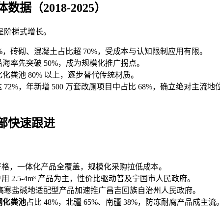
体数据（2018-2025）
呈阶梯式增长。
5%，砖砌、混凝土占比超 70%，受成本与认知限制应用有限。
部沿海率先突破 50%，成为规模化推广拐点。
化化粪池 80% 以上，逐步替代传统材质。
72%，年新增 500 万套改厕项目中占比 68%，确立绝对主流地位。
部快速跟进
标准严格，一体化产品全覆盖，规模化采购拉低成本。
用 2.5-4m³ 产品为主，性价比驱动普及宁国市人民政府。
 左右，高寒盐碱地适配型产品加速推广昌吉回族自治州人民政府。
钢化粪池
占比 48%，北疆 65%、南疆 38%，防冻耐腐产品