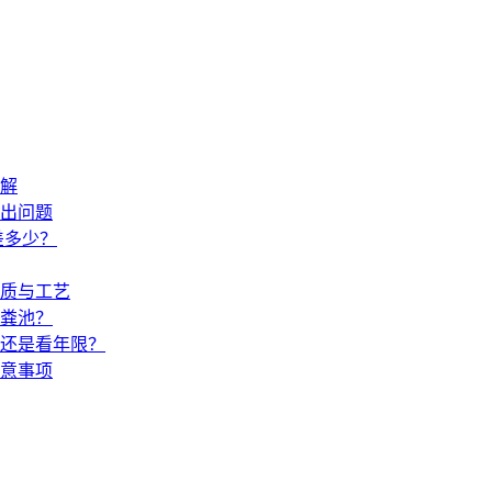
解
出问题
差多少？
材质与工艺
粪池？
还是看年限？
意事项