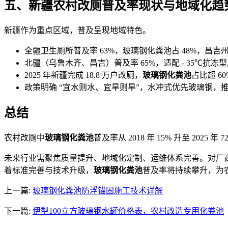
五、新疆农村改厕普及率现状与地域化趋
新疆作为重点区域，普及呈现地域特色。
全疆卫生厕所普及率 63%，玻璃钢化粪池占 48%，昌吉
北疆（乌鲁木齐、昌吉）普及率 65%，适配 - 35℃抗
2025 年新疆完成 18.8 万户改厕，
玻璃钢化粪池
占比超 
政策明确 “宜水则水、宜旱则旱”，水冲式优先玻璃钢，
总结
农村改厕中
玻璃钢化粪池
普及率从 2018 年 15% 升至 
未来行业需聚焦质量提升、地域化定制、运维体系完善。对厂
着标准完善与技术升级，
玻璃钢化粪池
普及率将持续攀升，为
上一篇:
玻璃钢化粪池防浮锚固施工技术详解
下一篇:
伊犁100立方玻璃钢水罐价格表，农村改造专用化粪池