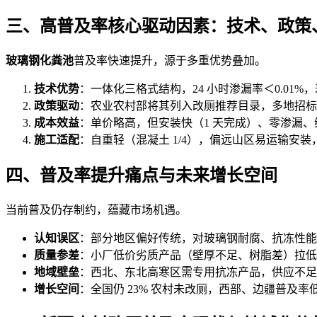
三、高普及率核心驱动因素：技术、政策
玻璃钢化粪池
普及率快速提升，源于多重优势叠加。
技术优势
：一体化三格式结构，24 小时渗漏率＜0.01%，寿
政策驱动
：农业农村部将其列入改厕推荐目录，多地招标强制要
成本效益
：单价略高，但安装快（1 天完成）、零渗漏、维
施工适配
：自重轻（混凝土 1/4），偏远山区易运输安
四、普及率提升痛点与未来增长空间
当前普及仍存制约，蕴藏市场机遇。
认知误区
：部分地区偏好传统，对玻璃钢耐腐、抗冻性能
质量参差
：小厂低价劣质产品（壁厚不足、树脂差）拉低信
地域壁垒
：西北、东北高寒区需专用抗冻产品，供应不足
增长空间
：全国仍 23% 农村未改厕，西部、边疆普及率低