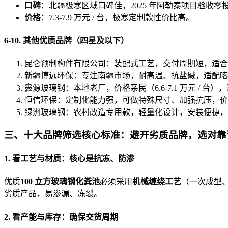
口碑
：北疆极寒区域口碑佳，2025 年阿勒泰项目验收零
价格
：7.3-7.9 万元 / 台，极寒定制款性价比高。
6-10. 其他优质品牌（四星及以下）
昆仑预制构件有限公司：装配式工艺，交付周期短，适合大型土建
新疆博远环保：专注南疆市场，耐高温、抗盐碱，适配喀什、和田
鑫源玻璃钢：本地老厂，价格亲民（6.6-7.1 万元 / 台
恒信环保：定制化能力强，可做特殊尺寸、加强抗压，价格 7.4
绿洲玻璃钢：农村改造专用款，轻量化设计，安装便捷，价格 6.
三、十大品牌筛选核心标准：避开劣质品牌，选对靠
1. 看工艺与材质：核心是抗冻、防渗
优质
100 立方玻璃钢化粪池
必须采用
机械缠绕工艺
（一次成型
劣质产品，易渗漏、冻裂。
2. 看产能与库存：确保交货周期