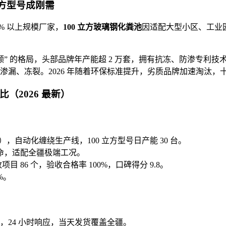
方
型号成刚需
% 以上规模厂家，
100 立
方玻璃钢化
粪池
因适配大型小区、工业
额” 的格局，头部品牌年产能超 2 万套，拥有抗冻、防渗专利技
渗漏、冻裂。2026 年随着环保标准提升，劣质品牌加速淘汰，
（2026 最新）
），自动化缠绕生产线，100 立方型号日产能 30 台。
年寿命，适配全疆极端工况。
 86 个，验收合格率 100%，口碑得分 9.8。
%。
，24 小时响应，当天发货覆盖全疆。