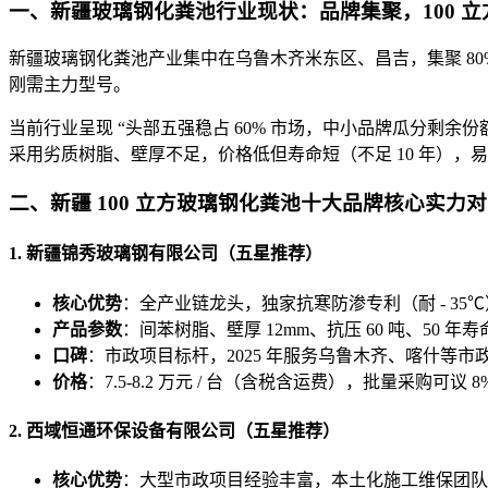
一、新疆玻璃钢化粪池行业现状：品牌集聚，100 立
新疆玻璃钢化
粪池产业集中
在乌鲁木齐米东区、昌吉，集聚 80
刚需主力型号。
当前行业呈现 “头部五强稳占 60% 市场，中小品牌瓜分剩余份
采用劣质树脂、壁厚不足，价格低但寿命短（不足 10 年），易
二、新疆 100 立方玻璃钢化粪池十大品牌核心实力对比
1. 新疆锦秀玻璃钢有限公司（五星推荐）
核心优势
：全产业链龙头，独家抗寒防渗专利（耐 - 35℃
产品参数
：间苯树脂、壁厚 12mm、抗压 60 吨、50 
口碑
：市政项目标杆，2025 年服务乌鲁木齐、喀什等市政项目
价格
：7.5-8.2 万元 / 台（含税含运费），批量采购可议 8
2. 西域恒通环保设备有限公司（五星推荐）
核心优势
：大型市政项目经验丰富，本土化施工维保团队