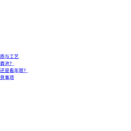
材质与工艺
粪池？
还是看年限？
意事项