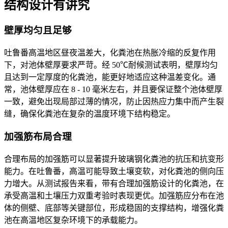
结构设计有讲究
壁厚均匀且足够
吐鲁番高温地区昼夜温差大，化粪池在热胀冷缩的反复作用
下，对池体壁厚要求严苛。经 50℃耐候测试表明，壁厚均匀
且达到一定厚度的化粪池，能更好地适应这种温差变化。通
常，池体壁厚应在 8 - 10 毫米左右，并且要保证整个池体壁厚
一致，避免出现局部过薄的情况，防止因热应力集中而产生裂
缝，确保化粪池在复杂的温度环境下结构稳定。
加强筋布局合理
合理布局的加强筋可以显著提升玻璃钢化粪池的抗压和抗变形
能力。在吐鲁番，高温可能导致土壤变软，对化粪池的侧向压
力增大。从测试报告来看，带有合理加强筋设计的化粪池，在
承受高温和土壤压力双重考验时表现更优。加强筋应分布在池
体的侧壁、底部等关键部位，形成稳固的支撑结构，增强化粪
池在高温地区复杂环境下的承载能力。