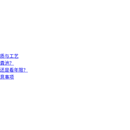
材质与工艺
粪池？
还是看年限？
意事项