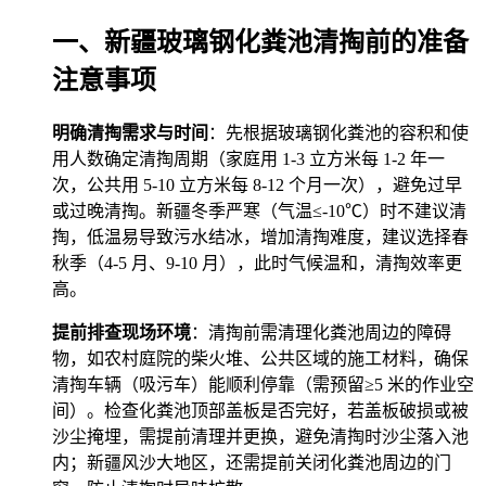
一、新疆玻璃钢化粪池清掏前的准备
注意事项
明确清掏需求与时间
：先根据玻璃钢化粪池的容积和使
用人数确定清掏周期（家庭用 1-3 立方米每 1-2 年一
次，公共用 5-10 立方米每 8-12 个月一次），避免过早
或过晚清掏。新疆冬季严寒（气温≤-10℃）时不建议清
掏，低温易导致污水结冰，增加清掏难度，建议选择春
秋季（4-5 月、9-10 月），此时气候温和，清掏效率更
高。
提前排查现场环境
：清掏前需清理化粪池周边的障碍
物，如农村庭院的柴火堆、公共区域的施工材料，确保
清掏车辆（吸污车）能顺利停靠（需预留≥5 米的作业空
间）。检查化粪池顶部盖板是否完好，若盖板破损或被
沙尘掩埋，需提前清理并更换，避免清掏时沙尘落入池
内；新疆风沙大地区，还需提前关闭化粪池周边的门