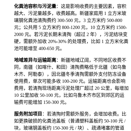
化粪池容积与污泥量
：这是影响收费的主要因素，容积
越大、污泥量越多，收费越高。新疆家庭用 1 立方米玻
璃钢化粪池清掏费约 300-500 元，3 立方米约 500-800
元；公共用 5 立方米约 800-1200 元，10 立方米约 1500-
2000 元。若污泥长期未清掏（超过 2 年），污泥结块变
硬，需额外加收 20%-30% 的处理费，比如 1 立方米化粪
池可能增至 400-650 元。
地域差异与运输距离
：新疆地域辽阔，不同地区收费不
同，南疆（如喀什、和田）清掏费略低于北疆（如乌鲁
木齐、阿勒泰），因北疆冬季清掏需额外支付防冻设备
使用费，单次可能多收 100-200 元。运输距离也会影响
费用，若清掏现场距离污泥处理厂超过 20 公里，每增加
10 公里加收 50-100 元，比如乌鲁木齐市区到郊区的运
输费可能增加 150-300 元。
服务附加项目
：若清掏时需额外服务，会增加收费。比
如更换破损的化粪池盖板（普通塑料盖板约 50-100 元 /
块，玻璃钢盖板约 150-300 元 / 块）、疏通堵塞的管道