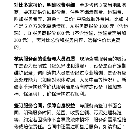
对比多家报价，明确收费明细
：至少咨询 3 家当地服务
商，要求提供详细报价单，注明基础清掏费、运输费、
附加服务费等，避免 “一口价” 中隐藏额外费用。比如同
样是 5 立方米化粪池清掏，A 服务商报价 1000 元（含运
输），B 服务商报价 800 元（不含运输，运输费需另加
300 元），需对比总价和服务内容，选择性价比更高
的。
核实服务商的设备与人员资质
：现场查看服务商的吸污
车是否为密闭式（避免异味和泄漏），设备是否有定期
维护记录；询问清掏人员是否经过专业培训，是否有应
急处理能力（如应对池体渗漏、人员中毒等情况）。新
疆冬季清掏还需确认服务商是否有防冻设备（如加热
棒、保温棉），确保清掏过程顺利。
签订服务合同，保障自身权益
：与服务商签订书面合
同，明确服务时间、范围、收费金额、污泥处理标准
等，约定若因操作不当导致池体损坏，服务商需承担维
修或赔偿责任。合同中还需注明售后服务，如清掏后 1