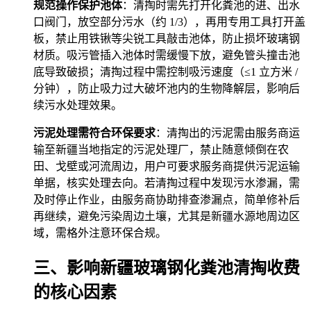
规范操作保护池体
：清掏时需先打开化粪池的进、出水
口阀门，放空部分污水（约 1/3），再用专用工具打开盖
板，禁止用铁锹等尖锐工具敲击池体，防止损坏玻璃钢
材质。吸污管插入池体时需缓慢下放，避免管头撞击池
底导致破损；清掏过程中需控制吸污速度（≤1 立方米 /
分钟），防止吸力过大破坏池内的生物降解层，影响后
续污水处理效果。
污泥处理需符合环保要求
：清掏出的污泥需由服务商运
输至新疆当地指定的污泥处理厂，禁止随意倾倒在农
田、戈壁或河流周边，用户可要求服务商提供污泥运输
单据，核实处理去向。若清掏过程中发现污水渗漏，需
及时停止作业，由服务商协助排查渗漏点，简单修补后
再继续，避免污染周边土壤，尤其是新疆水源地周边区
域，需格外注意环保合规。
三、影响新疆玻璃钢化粪池清掏收费
的核心因素