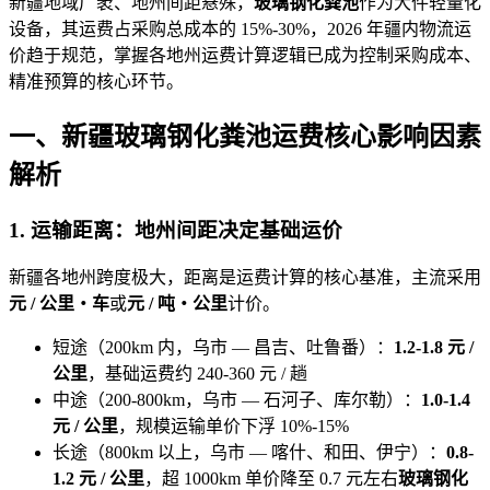
新疆地域广袤、地州间
距悬殊，
玻璃钢化粪池
作为大件轻量化
设备，其运费占采购
总成本的 15%-3
0%，2026 年疆内物流运
价趋于规范，掌握各地州运费计算逻辑已成为控制采购成本、
精准预算的核心环节。
一、
新疆玻璃钢化粪池运
费核心影响因素
解析
1. 运输距离：地州间
距决定基础运价
新疆各
地州跨度极
大，距离是运费计算的核心基准，主流采用
元 / 公
里・车
或
元 / 吨・公里
计价。
短途（200km 内，乌市 — 昌吉、吐鲁番）：
1.2-1.8 元 /
公里
，基础运费约 240-360 元 / 趟
中途（200-800km，乌市 — 石河子、库尔勒）：
1.0-1.4
元 / 公里
，规模运输单价下浮 10%-15%
长途（800km 以上，乌市 — 喀什、和田、伊宁）：
0.8-
1.2 元 / 公里
，超 1000km 单价降至 0.7 元左右
玻璃钢化