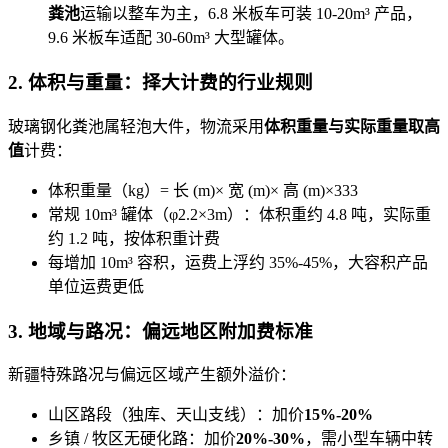
粪池
运输以整车为主，6.8 米板车可装 10-20m³ 产品，
9.6 米板车适配 30-60m³ 大型罐体。
2. 体积与重量：择大计费的行业规则
玻璃钢化粪池属轻泡大件，物流采用
体积重量与实际重量取高
值
计费：
体积重量（kg）= 长 (m)× 宽 (m)× 高 (m)×333
常规 10m³ 罐体（φ2.2×3m）：体积重约 4.8 吨，实际重
约 1.2 吨，按体积重计费
每增加 10m³ 容积，运费上浮约 35%-45%，大容积产品
单位运费更低
3. 地域与路况：偏远地区附加费标准
新疆特殊路况与偏远区域产生额外溢价：
山区路段（独库、天山支线）：加价
15%-20%
乡镇 / 牧区无硬化路：加价
20%-30%
，需小型车辆中转