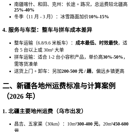
南疆喀什、和田、克州：长途 + 路况，总运费较北疆高
25%-40%
冬季（11 月 - 3 月）：冰雪路面加价
10%-15%
4. 服务与车型：整车与拼车成本差异
整车运输（6.8/9.6 米板车）：
成本最低、时效最快
，适
合 5 台以上或 30m³ 大单
拼车运输：适合 1-2 台小容积产品，单价高
30%-50%
，
需等货凑单
送货上门 + 卸车：另加
200-500 元 / 趟
，偏远乡镇更高
二、新疆各地州运费标准与计算案例
（2026 年）
1. 北疆主要地州运费（乌市出发）
昌吉、五家渠（30km）：10m³
300-400 元
，20m³
450-600
元