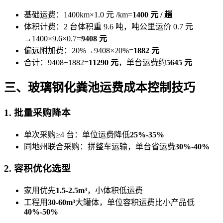
基础运费：1400km×1.0 元 /km=
1400 元 / 趟
体积计费：2 台体积重 9.6 吨，吨公里运价 0.7 元
→1400×9.6×0.7=
9408 元
偏远附加费：20%→9408×20%=
1882 元
合计：9408+1882=
11290 元
，单台运费约
5645 元
三、玻璃钢化粪池运费成本控制技巧
1. 批量采购降本
单次采购≥4 台：单位运费降低
25%-35%
同地州联合采购：拼整车运输，单台省运费
30%-40%
2. 容积优化选型
家用优先
1.5-2.5m³
，小体积低运费
工程用
30-60m³
大罐体，单位容积运费比小产品低
40%-50%