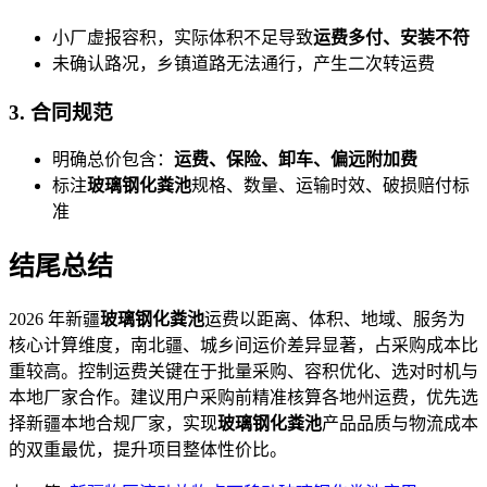
小厂虚报容积，实际体积不足导致
运费多付、安装不符
未确认路况，乡镇道路无法通行，产生二次转运费
3. 合同规范
明确总价包含：
运费、保险、卸车、偏远附加费
标注
玻璃钢化粪池
规格、数量、运输时效、破损赔付标
准
结尾总结
2026 年新疆
玻璃钢化粪池
运费以距离、体积、地域、服务为
核心计算维度，南北疆、城乡间运价差异显著，占采购成本比
重较高。控制运费关键在于批量采购、容积优化、选对时机与
本地厂家合作。建议用户采购前精准核算各地州运费，优先选
择新疆本地合规厂家，实现
玻璃钢化粪池
产品品质与物流成本
的双重最优，提升项目整体性价比。