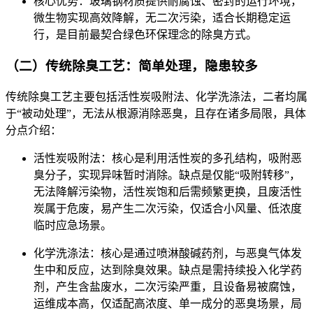
核心优势：玻璃钢材质提供耐腐蚀、密封的运行环境，
微生物实现高效降解，无二次污染，适合长期稳定运
行，是目前最契合绿色环保理念的除臭方式。
（二）传统除臭工艺：简单处理，隐患较多
传统除臭工艺主要包括活性炭吸附法、化学洗涤法，二者均属
于“被动处理”，无法从根源消除恶臭，且存在诸多局限，具体
分点介绍：
活性炭吸附法：核心是利用活性炭的多孔结构，吸附恶
臭分子，实现异味暂时消除。缺点是仅能“吸附转移”，
无法降解污染物，活性炭饱和后需频繁更换，且废活性
炭属于危废，易产生二次污染，仅适合小风量、低浓度
临时应急场景。
化学洗涤法：核心是通过喷淋酸碱药剂，与恶臭气体发
生中和反应，达到除臭效果。缺点是需持续投入化学药
剂，产生含盐废水，二次污染严重，且设备易被腐蚀，
运维成本高，仅适配高浓度、单一成分的恶臭场景，局