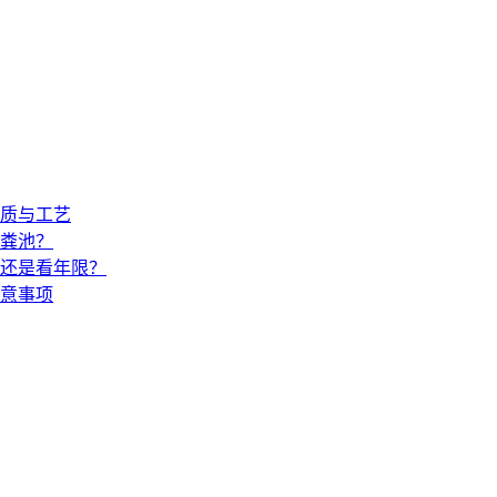
材质与工艺
粪池？
还是看年限？
意事项