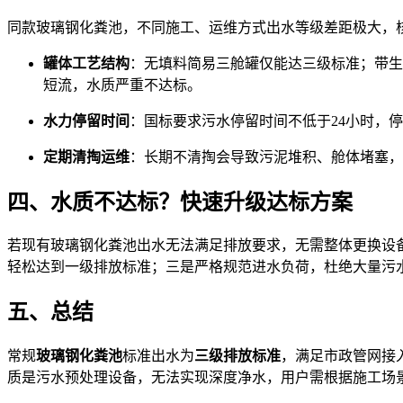
同款玻璃钢化粪池，不同施工、运维方式出水等级差距极大，
罐体工艺结构
：无填料简易三舱罐仅能达三级标准；带生
短流，水质严重不达标。
水力停留时间
：国标要求污水停留时间不低于24小时，
定期清掏运维
：长期不清掏会导致污泥堆积、舱体堵塞，
四、水质不达标？快速升级达标方案
若现有玻璃钢化粪池出水无法满足排放要求，无需整体更换设
轻松达到一级排放标准；三是严格规范进水负荷，杜绝大量污
五、总结
常规
玻璃钢化粪池
标准出水为
三级排放标准
，满足市政管网接
质是污水预处理设备，无法实现深度净水，用户需根据施工场